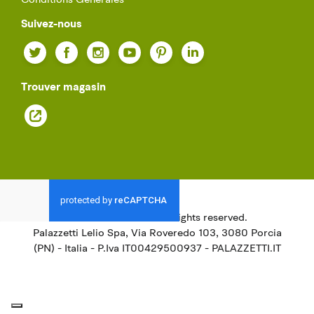
Conditions Générales
Suivez-nous
Twitter
Facebook
Instagram
YouTube
Pinterest
LinkedIn
Trouver magasin
© 2021
Palazzetti.
All rights reserved.
Palazzetti Lelio Spa, Via Roveredo 103, 3080 Porcia
(PN) - Italia - P.Iva IT00429500937 - PALAZZETTI.IT