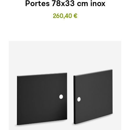
Portes 78x33 cm inox
Prix
260,40 €