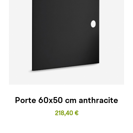
Porte 60x50 cm anthracite
Prix
218,40 €