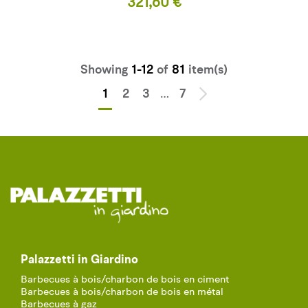
Prix
321,60 €
Showing
1-12
of
81
item(s)
…
1
2
3
7
Palazzetti in Giardino
Barbecues à bois/charbon de bois en ciment
Barbecues à bois/charbon de bois en métal
Barbecues à gaz