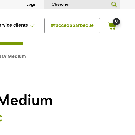
Login
0
ervice clients
#faccedabarbecue
asy Medium
 Medium
€