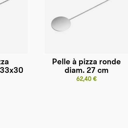
zza
Pelle à pizza ronde
 33x30
diam. 27 cm
Prix
62,40 €