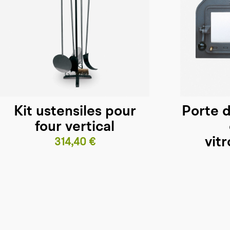
Kit ustensiles pour
Porte d
four vertical
vit
Prix
314,40 €