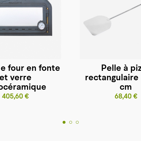
e four en fonte
Pelle à pi
et verre
rectangulaire
rocéramique
cm
Prix
Prix
405,60 €
68,40 €