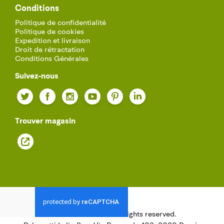
Conditions
Politique de confidentialité
Politique de cookies
Expedition et livraison
Droit de rétractation
Conditions Générales
Suivez-nous
Twitter
Facebook
Instagram
YouTube
Pinterest
LinkedIn
Trouver magasin
© 2021
Palazzetti.
All rights reserved.