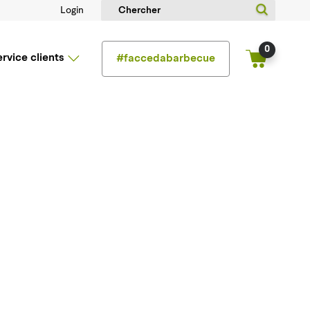
Login
0
ervice clients
#faccedabarbecue